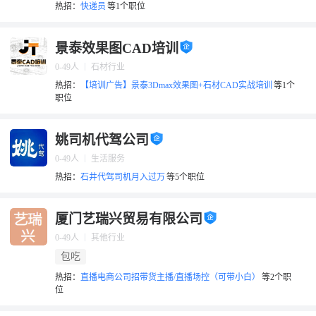
热招：
快递员
等1个职位
景泰效果图CAD培训
0-49人
石材行业
热招：
【培训广告】景泰3Dmax效果图+石材CAD实战培训
等1个
职位
姚司机代驾公司
0-49人
生活服务
热招：
石井代驾司机月入过万
等5个职位
厦门艺瑞兴贸易有限公司
0-49人
其他行业
包吃
热招：
直播电商公司招带货主播/直播场控（可带小白）
等2个职
位