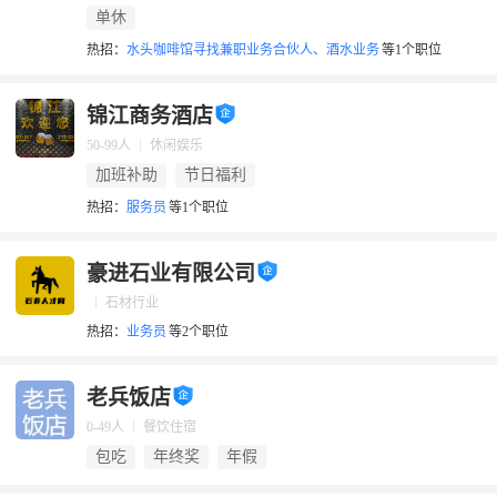
单休
热招：
水头咖啡馆寻找兼职业务合伙人、酒水业务
等1个职位
锦江商务酒店
50-99人
休闲娱乐
加班补助
节日福利
热招：
服务员
等1个职位
豪进石业有限公司
石材行业
热招：
业务员
等2个职位
老兵饭店
0-49人
餐饮住宿
包吃
年终奖
年假