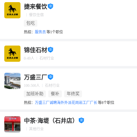
捷来餐饮
餐饮住宿
包吃
热招：
服务员
等1个职位
锦佳石材
0-49人
石材行业
万盛三厂
100-500人
石材行业
加班补助
餐补
年终奖
热招：
万盛三厂诚聘海外外派花岗岩工厂厂长
等8个职位
中茶·海堤（石井店）
其他行业