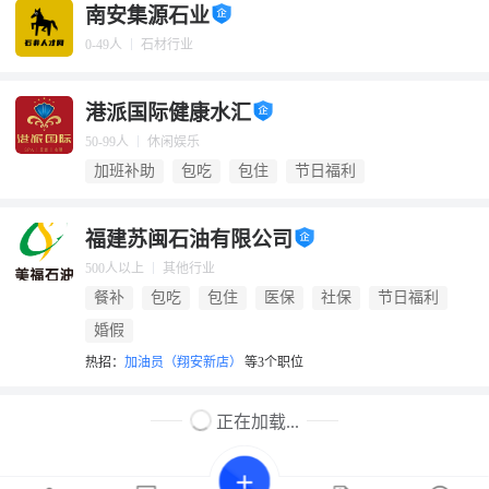
南安集源石业
0-49人
石材行业
港派国际健康水汇
50-99人
休闲娱乐
加班补助
包吃
包住
节日福利
福建苏闽石油有限公司
500人以上
其他行业
餐补
包吃
包住
医保
社保
节日福利
婚假
热招：
加油员（翔安新店）
等3个职位
正在加载...