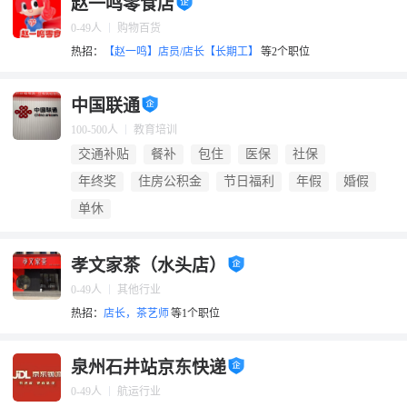
赵一鸣零食店
0-49人
购物百货
热招：
【赵一鸣】店员/店长【长期工】
等2个职位
中国联通
100-500人
教育培训
交通补贴
餐补
包住
医保
社保
年终奖
住房公积金
节日福利
年假
婚假
单休
孝文家茶（水头店）
0-49人
其他行业
热招：
店长，茶艺师
等1个职位
泉州石井站京东快递
0-49人
航运行业