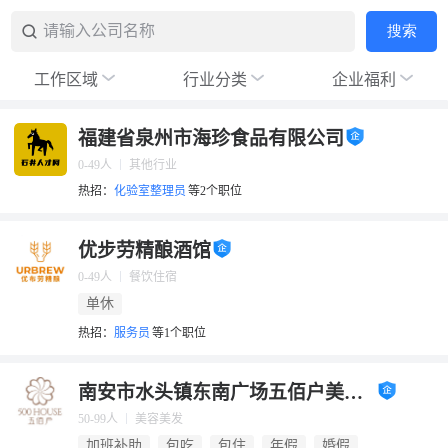
其他地区
请输入公司名称
搜索
搜索
工作区域
行业分类
企业福利
福建省泉州市海珍食品有限公司
0-49人
其他行业
热招：
化验室整理员
等2个职位
优步劳精酿酒馆
0-49人
餐饮住宿
单休
热招：
服务员
等1个职位
南安市水头镇东南广场五佰户美容店
50-99人
美容美发
加班补助
包吃
包住
年假
婚假