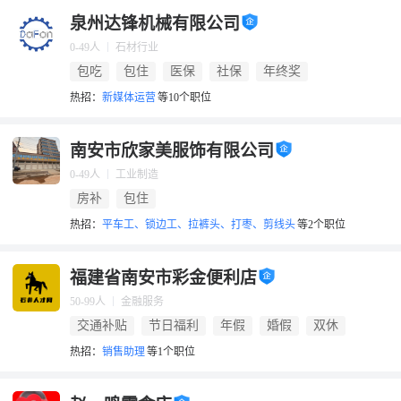
泉州达锋机械有限公司
0-49人
石材行业
包吃
包住
医保
社保
年终奖
热招：
新媒体运营
等10个职位
南安市欣家美服饰有限公司
0-49人
工业制造
房补
包住
热招：
平车工、锁边工、拉裤头、打枣、剪线头
等2个职位
福建省南安市彩金便利店
50-99人
金融服务
交通补贴
节日福利
年假
婚假
双休
热招：
销售助理
等1个职位